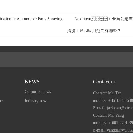
cation in Automotive Parts Spraying
Next item：全
清洗工艺和应用范围有哪些？
NEWS
Contact us
Corporate news
Contact: Mr. Tan
mobiles:
+86-13823630
ne
Industry news
E-mail: jackytan@vica
Contact: Mr. Yang
mobiles:
+ 601 2791 3
E-mail: yanggarry@16