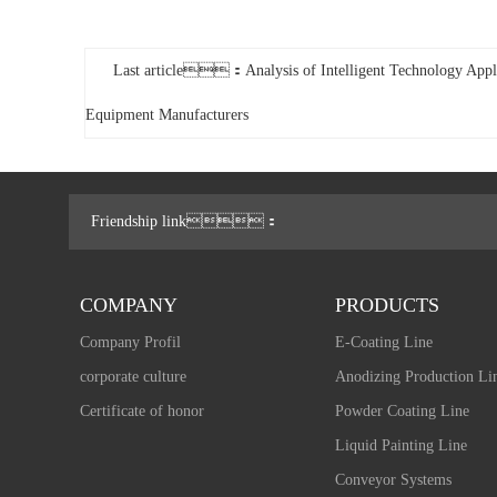
Last article：Analysis of Intelligent Technology Appli
Equipment Manufacturers
Friendship link：
COMPANY
PRODUCTS
Company Profil
E-Coating Line
corporate culture
Anodizing Production Li
Certificate of honor
Powder Coating Line
Liquid Painting Line
Conveyor Systems