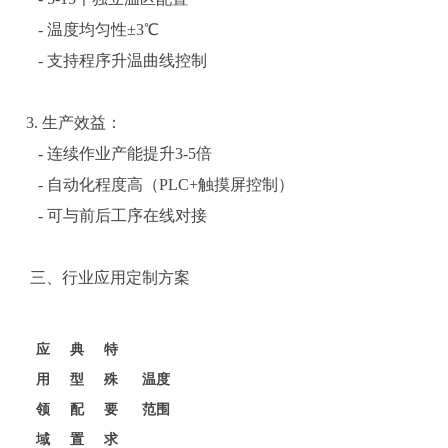
- 温度均匀性±3℃
- 支持程序升温曲线控制
3. 生产效益：
- 连续作业产能提升3-5倍
- 自动化程度高（PLC+触摸屏控制）
- 可与前后工序在线对接
三、行业应用定制方案
应
典
特
用
型
殊
温度
领
配
要
范围
域
置
求