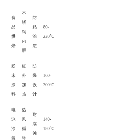
不
食
防
锈
品
粘
80-
钢
烘
涂
220℃
内
焙
层
胆
粉
红
防
末
外
爆
160-
涂
加
设
200℃
料
热
计
电
热
耐
泳
风
140-
腐
涂
循
180℃
蚀
装
环