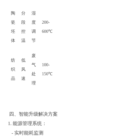
陶
分
湿
瓷
段
度
200-
坯
控
调
600℃
体
温
节
废
纺
低
气
100-
织
风
处
150℃
品
速
理
四、智能升级解决方案
1. 能源管理系统：
- 实时能耗监测